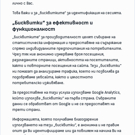
лично с Вас.
Това важи и за „бисквитките“ за идентификация на сесията.
„Бисквитки“ за eфективност и
функционалност
„Бисквитките“ за производителност целят събиране на
статистическа информация и предоставяне на съдържание
спрямо индивидуалните предпочитания на потребителите.
Чрез тях ние анонимно измерваме броя посещения,
разгледаните страници, активността на посетителите,
както и повторните посещения на сайта. Тези „бисквитки“
ни помагат да анализираме трафика, което ни позволява да
подобряваме уебсайта, както и цялостното
потребителско изживяване.
За предоставяне на тази услуга използваме Google Analytics,
който използва „бисквитки“ на първа страна. Събраните
данни се обработват от Google и не се предоставят на
трети страни.
Информацията, която получаваме благодарение
използването на тези „бисквитки“, е анонимна и не правим
опит да Ви идентифицираме или да повлияем на начина Ви на