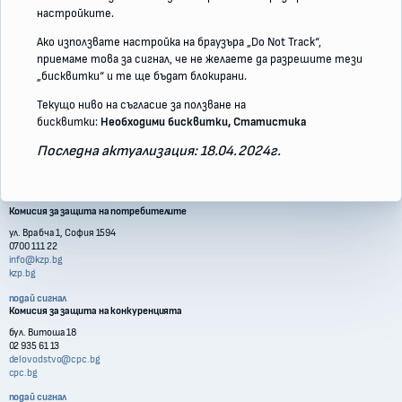
настройките.
Ако използвате настройка на браузъра „Do Not Track“,
приемаме това за сигнал, че не желаете да разрешите тези
„бисквитки“ и те ще бъдат блокирани.
Текущо ниво на съгласие за ползване на
бисквитки:
Необходими бисквитки, Статистика
Последна актуализация: 18.04.2024г.
Контакти с институции
Комисия за защита на потребителите
ул. Врабча 1, София 1594
0700 111 22
info@kzp.bg
kzp.bg
подай сигнал
Комисия за защита на конкуренцията
бул. Витоша 18
02 935 61 13
delovodstvo@cpc.bg
cpc.bg
подай сигнал