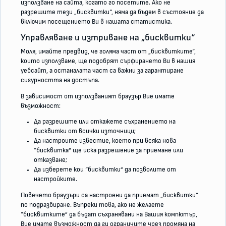
използване на сайта, когато го посетите. Ако не
разрешите тези „бисквитки“, няма да бъдем в състояние да
включим посещението Ви в нашата статистика.
Управляване и изтриване на „бисквитки“
Моля, имайте предвид, че голяма част от „бисквитките“,
които използваме, ще подобрят сърфирането Ви в нашия
уебсайт, а останалата част са важни за гарантиране
сигурността на достъпа.
В зависимост от използваният браузър Вие имате
възможност:
Да разрешите или откажете съхранението на
бисквитки от всички източници;
Да настроите известие, което при всяка нова
“бисквитка” ще иска разрешение за приемане или
отказване;
Да изберете кои “бисквитки” да позволите от
настройките.
Повечето браузъри са настроени да приемат „бисквитки“
по подразбиране. Въпреки това, ако не желаете
“бисквитките” да бъдат съхранявани на Вашия компютър,
Вие имате възможност да ги ограничите чрез промяна на