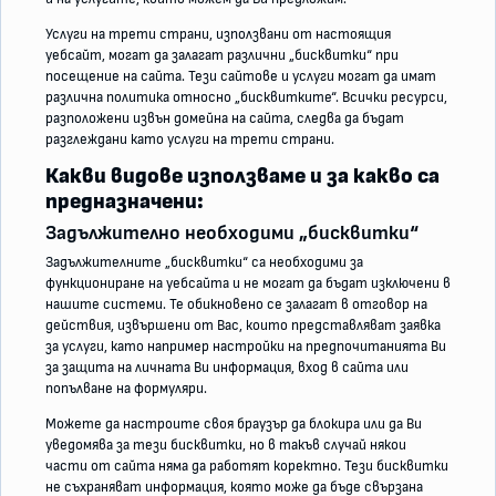
Услуги на трети страни, използвани от настоящия
уебсайт, могат да залагат различни „бисквитки“ при
посещение на сайта. Тези сайтове и услуги могат да имат
различна политика относно „бисквитките“. Всички ресурси,
разположени извън домейна на сайта, следва да бъдат
разглеждани като услуги на трети страни.
Какви видове използваме и за какво са
предназначени:
Задължително необходими „бисквитки“
Задължителните „бисквитки“ са необходими за
функциониране на уебсайта и не могат да бъдат изключени в
нашите системи. Те обикновено се залагат в отговор на
действия, извършени от Вас, които представляват заявка
за услуги, като например настройки на предпочитанията Ви
за защита на личната Ви информация, вход в сайта или
попълване на формуляри.
Можете да настроите своя браузър да блокира или да Ви
уведомява за тези бисквитки, но в такъв случай някои
части от сайта няма да работят коректно. Тези бисквитки
не съхраняват информация, която може да бъде свързана