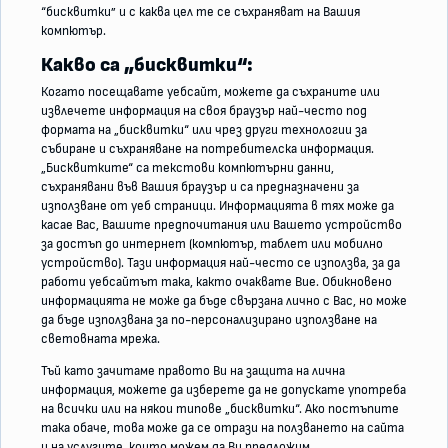
“бисквитки” и с каква цел те се съхраняват на Вашия
компютър.
Какво са „бисквитки“:
Когато посещавате уебсайт, можете да съхраните или
извлечете информация на своя браузър най-често под
формата на „бисквитки“ или чрез други технологии за
събиране и съхраняване на потребителска информация.
„Бисквитките“ са текстови компютърни данни,
съхранявани във Вашия браузър и са предназначени за
използване от уеб страници. Информацията в тях може да
касае Вас, Вашите предпочитания или Вашето устройство
за достъп до интернет (компютър, таблет или мобилно
устройство). Тази информация най-често се използва, за да
работи уебсайтът така, както очаквате Вие. Обикновено
информацията не може да бъде свързана лично с Вас, но може
да бъде използвана за по-персонализирано използване на
световната мрежа.
Тъй като зачитаме правото Ви на защита на лична
информация, можете да изберете да не допускате употреба
на всички или на някои типове „бисквитки“. Ако постъпите
така обаче, това може да се отрази на ползването на сайта
и на услугите, които можем да Ви предложим.