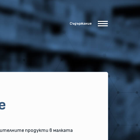
Съдържание
е
анителните продукти в малката